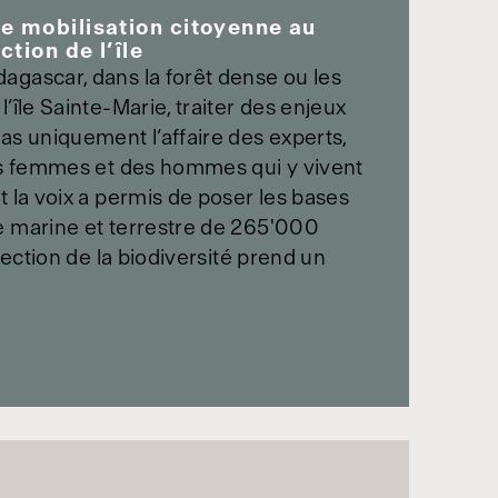
e mobilisation citoyenne au
tion de l’île
agascar, dans la forêt dense ou les
’île Sainte-Marie, traiter des enjeux
as uniquement l’affaire des experts,
des femmes et des hommes qui y vivent
t la voix a permis de poser les bases
e marine et terrestre de 265'000
otection de la biodiversité prend un