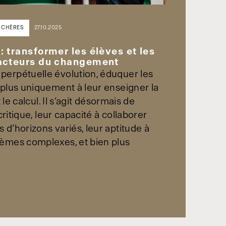
ENCHÈRES
27.10.2025
 transformer les élèves et les
acteurs du changement
erpétuelle évolution, éduquer les
 plus uniquement à leur enseigner la
t le calcul. Il s’agit désormais de
 critique, leur capacité à collaborer
d’horizons variés, leur aptitude à
èmes complexes, et bien plus