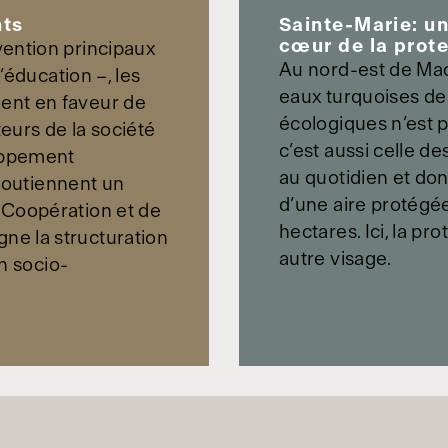
ts
Sainte-Marie: un
cœur de la protec
vention principaux
Au nord-est de Mad
l’éducation –, les
eaux turquoises de l
ent en faveur de
écologiques n’est p
teurs de la société
c’est aussi celle 
loppement
au quotidien et don
 soutiennent un
d’une aire protégé
 Coopération et de
hectares. Ici, la pr
e la structuration
autre visage.
on socio-