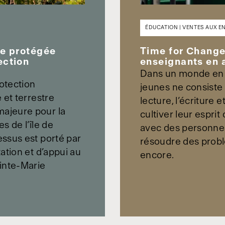
ÉDUCATION | VENTES AUX 
re protégée
Time for Change:
ection
enseignants en 
Dans un monde en p
rotection
jeunes ne consiste
 et terrestre
lecture, l’écriture e
ajeure pour la
cultiver leur esprit
s de l’île de
avec des personnes 
ssus est porté par
résoudre des probl
ation et d’appui au
encore.
inte-Marie