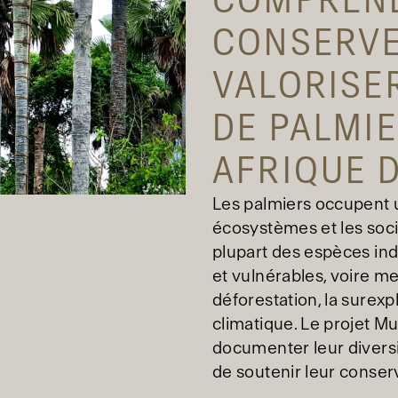
COMPREN
CONSERVE
VALORISE
DE PALMIE
AFRIQUE D
Les palmiers occupent u
écosystèmes et les soci
plupart des espèces in
et vulnérables, voire me
déforestation, la surexp
climatique. Le projet M
documenter leur diversit
de soutenir leur conser