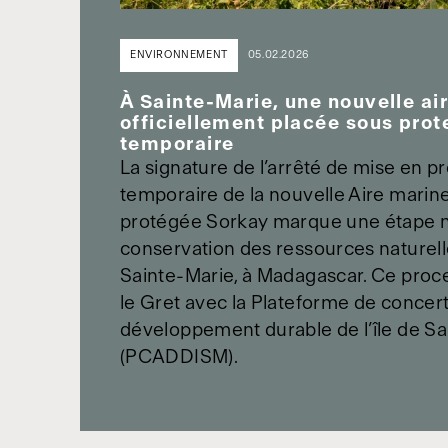
ENVIRONNEMENT
05.02.2026
À Sainte-Marie, une nouvelle ai
officiellement placée sous prot
temporaire
La signature de l’arrêté de mise en p
temporaire de la nouvelle Aire marine
protégée Sorkay marque une étape m
conservation des ressources naturelle
Sainte-Marie, à Madagascar. Ce proce
le Gret avec la Plateforme de concert
développement durable de l’île de Sa
(PCADDISM).