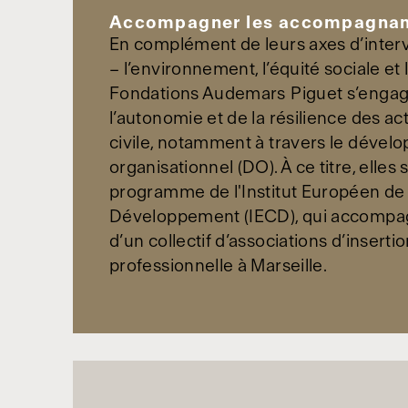
Accompagner les accompagnan
En complément de leurs axes d’inter
– l’environnement, l’équité sociale et 
Fondations Audemars Piguet s’engag
l’autonomie et de la résilience des ac
civile, notamment à travers le déve
organisationnel (DO). À ce titre, elles
programme de l'Institut Européen de
Développement (IECD), qui accompagn
d’un collectif d’associations d’inserti
professionnelle à Marseille.