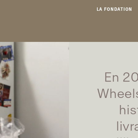
LA FONDATION
En 20
Wheels
his
liv