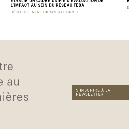
ÉTABLIR UN CADRE UNIFIÉ D’ÉVALUATION DE
L’IMPACT AU SEIN DU RÉSEAU FEBA
DÉVELOPPEMENT ORGANISATIONNEL
tre
e au
S’INSCRIRE À LA
nières
NEWSLETTER