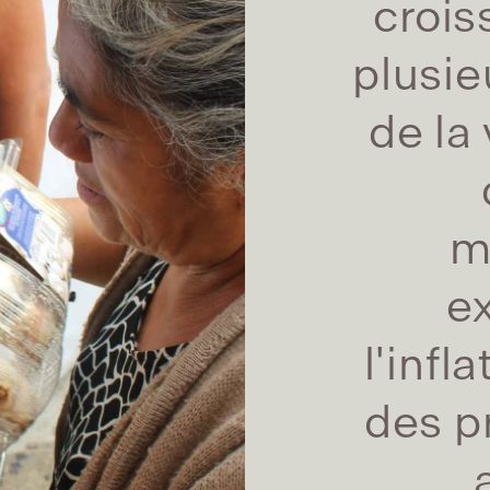
crois
plusi
de la
m
e
l'infl
des pr