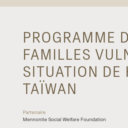
PROGRAMME D’
FAMILLES VUL
SITUATION DE 
TAÏWAN
Partenaire
Mennonite Social Welfare Foundation