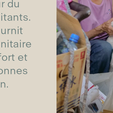
r du
itants.
urnit
nitaire
ort et
sonnes
n.