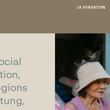
LA FONDATION
ocial
tion,
égions
itung,