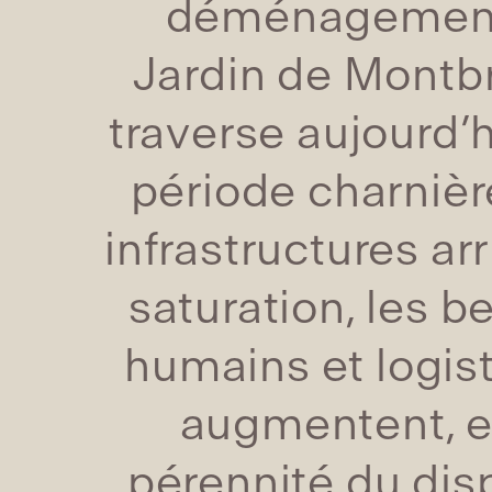
déménagement
Jardin de Montbr
traverse aujourd’
période charnièr
infrastructures arr
saturation, les b
humains et logis
augmentent, et
pérennité du disp