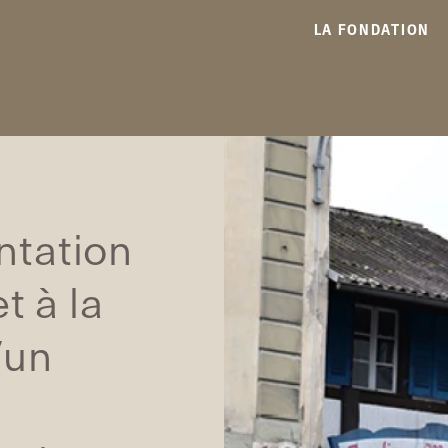
LA FONDATION
ntation
t à la
’un