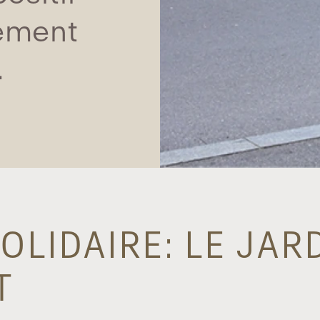
cement
.
LIDAIRE: LE JAR
T