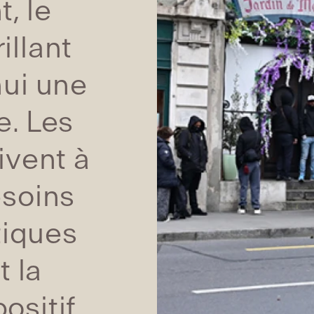
, le
illant
hui une
e. Les
ivent à
esoins
tiques
 la
ositif