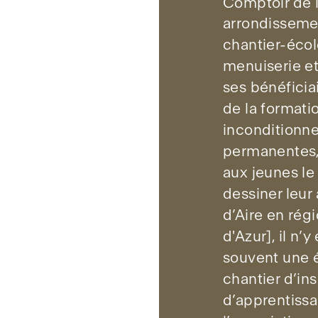
Comptoir de l
arrondissemen
chantier-écol
menuiserie et 
ses bénéficiai
de la formati
inconditionne
permanentes,
aux jeunes le
dessiner leur
d’Aire en ré
d'Azur], il n
souvent une 
chantier d’in
d’apprentissa