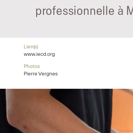
professionnelle à M
Lien(s)
www.iecd.org
Photos
Pierre Vergnes