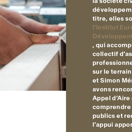
la société ci
développemen
titre, elles
l'Institut E
Développeme
, qui accomp
collectif d’a
professionne
sur le terra
et Simon Mé
avons rencon
Appel d’Aire
comprendre l
publics et re
l’appui appor