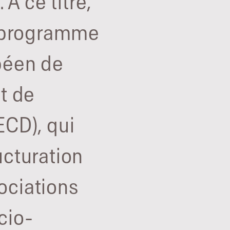
 À ce titre,
n programme
opéen de
t de
CD), qui
cturation
sociations
cio-