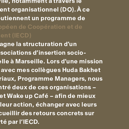
vile, notamment à travers le
t organisationnel (DO). À ce
 soutiennent un programme de
uropéen de Coopération et de
nt (IECD)
agne la structuration d’un
ssociations d’insertion socio-
lle à Marseille. Lors d’une mission
in avec mes collègues Huda Bakhet
riaux, Programme Managers, nous
tré deux de ces organisations –
 et Wake up Café – afin de mieux
eur action, échanger avec leurs
cueillir des retours concrets sur
té par l’IECD.