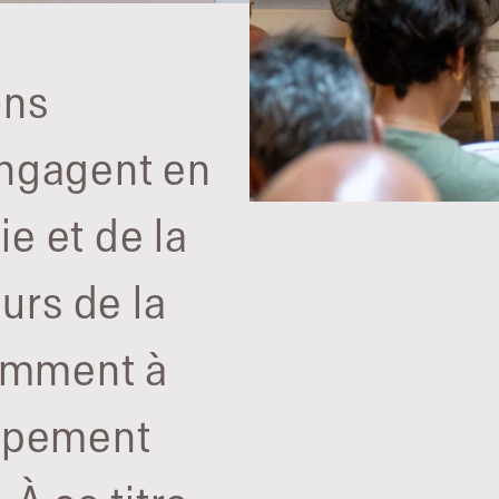
ons
ngagent en
e et de la
urs de la
tamment à
oppement