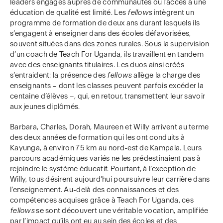
leaders engagés auprès de communautés où l’accès à une
éducation de qualité est limité. Les
fellows
intègrent un
programme de formation de deux ans durant lesquels ils
s’engagent à enseigner dans des écoles défavorisées,
souvent situées dans des zones rurales. Sous la supervision
d’un coach de Teach For Uganda, ils travaillent en tandem
avec des enseignants titulaires. Les duos ainsi créés
s’entraident: la présence des
fellows
allège la charge des
enseignants – dont les classes peuvent parfois excéder la
centaine d’élèves –, qui, en retour, transmettent leur savoir
aux jeunes diplômés.
Barbara, Charles, Dorah, Maureen et Willy arrivent au terme
des deux années de formation qui les ont conduits à
Kayunga, à environ 75 km au nord-est de Kampala. Leurs
parcours académiques variés ne les prédestinaient pas à
rejoindre le système éducatif. Pourtant, à l’exception de
Willy, tous désirent aujourd’hui poursuivre leur carrière dans
l’enseignement. Au-delà des connaissances et des
compétences acquises grâce à Teach For Uganda, ces
fellows
se sont découvert une véritable vocation, amplifiée
par l’impact qu’ils ont eu au sein des écoles et des