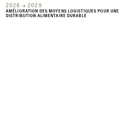
2026 → 2029
AMÉLIORATION DES MOYENS LOGISTIQUES POUR UNE
DISTRIBUTION ALIMENTAIRE DURABLE
Inscrivez-vous à notre newsletter
pour être au courant de nos
dernières actualités.
S’INSCRIRE À LA NEWSLETTER