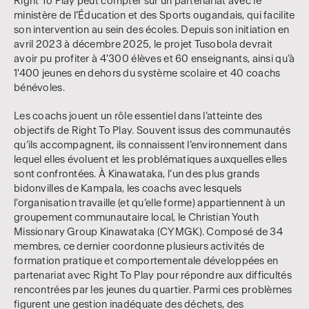
Right To Play peut compter sur un partenariat avec le
ministère de l’Éducation et des Sports ougandais, qui facilite
son intervention au sein des écoles. Depuis son initiation en
avril 2023 à décembre 2025, le projet Tusobola devrait
avoir pu profiter à 4'300 élèves et 60 enseignants, ainsi qu’à
1'400 jeunes en dehors du système scolaire et 40 coachs
bénévoles.
Les coachs jouent un rôle essentiel dans l’atteinte des
objectifs de Right To Play. Souvent issus des communautés
qu’ils accompagnent, ils connaissent l’environnement dans
lequel elles évoluent et les problématiques auxquelles elles
sont confrontées. À Kinawataka, l’un des plus grands
bidonvilles de Kampala, les coachs avec lesquels
l’organisation travaille (et qu’elle forme) appartiennent à un
groupement communautaire local, le Christian Youth
Missionary Group Kinawataka (CYMGK). Composé de 34
membres, ce dernier coordonne plusieurs activités de
formation pratique et comportementale développées en
partenariat avec Right To Play pour répondre aux difficultés
rencontrées par les jeunes du quartier. Parmi ces problèmes
figurent une gestion inadéquate des déchets, des