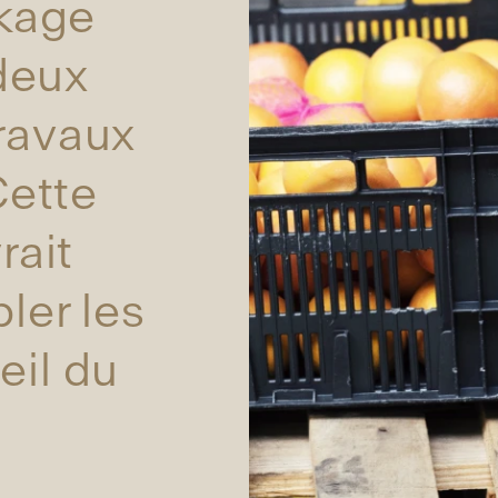
kage
deux
travaux
Cette
rait
ler les
eil du