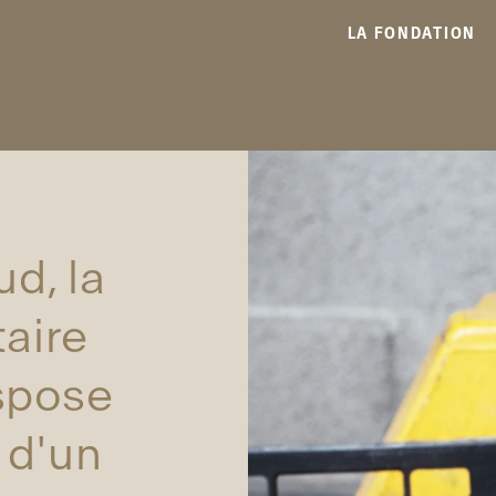
LA FONDATION
d, la
aire
spose
 d'un